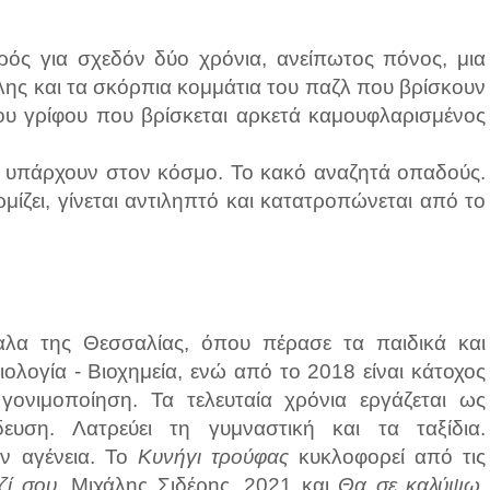
κρός για σχεδόν δύο χρόνια, ανείπωτος πόνος, μια
λης και τα σκόρπια κομμάτια του παζλ που βρίσκουν
ου γρίφου που βρίσκεται αρκετά καμουφλαρισμένος
α υπάρχουν στον κόσμο. Το κακό αναζητά οπαδούς.
ίζει, γίνεται αντιληπτό και κατατροπώνεται από το
λα της Θεσσαλίας, όπου πέρασε τα παιδικά και
ολογία - Βιοχημεία, ενώ από το 2018 είναι κάτοχος
γονιμοποίηση. Τα τελευταία χρόνια εργάζεται ως
δευση. Λατρεύει τη γυμναστική και τα ταξίδια.
ην αγένεια. To
Κυνήγι τρούφας
κυκλοφορεί από τις
ζί σου
, Μιχάλης Σιδέρης, 2021 και
Θα σε καλύψω
,