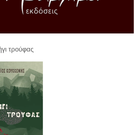
ήγι τρούφας