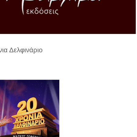
νια Δελφινάριο