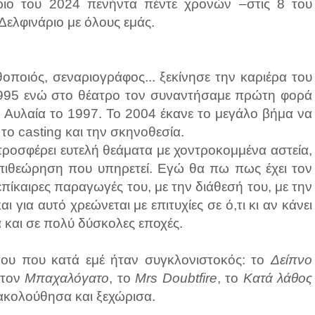
ριο του 2024 πενήντα πέντε χρονών –στις 8 του
Δελφινάριο με όλους εμάς.
οποιός, σεναριογράφος... ξεκίνησε την καριέρα του
995 ενώ στο θέατρο τον συναντήσαμε πρώτη φορά
 Αυλαία το 1997. Το 2004 έκανε το μεγάλο βήμα να
το casting και την σκηνοθεσία.
 προσφέρει ευτελή θεάματα με χοντροκομμένα αστεία,
 επιθεώρηση που υπηρετεί. Εγώ θα πω πως έχει τον
επίκαιρες παραγωγές του, με την διάθεσή του, με την
 για αυτό χρεώνεται με επιτυχίες σε ό,τι κι αν κάνει
α και σε πολύ δύσκολες εποχές.
του που κατά εμέ ήταν συγκλονιστοκός: το
Δείπνο
 τον
Μπαχαλόγατο
, το
Mrs Doubtfire
, το
Κατά λάθος
ακολούθησα και ξεχώρισα.