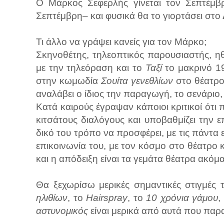
Ο Μάρκος Σεφερλής γίνεται τον Σεπτέμβ
Σεπτέμβρη– και φυσικά θα το γιορτάσει στο 
Τι άλλο να γράψει κανείς για τον Μάρκο;
Σκηνοθέτης, τηλεοπτικός παρουσιαστής, ηθ
με την τηλεόραση και το
Ταξί
το μακρινό 1
στην κωμωδία
Σουίτα γενεθλίων
στο θέατρο
αναλάβει ο ίδιος την παραγωγή, το σενάριο, 
Κατά καιρούς έγραψαν κάποιοι κριτικοί ότι
κιτσάτους διαλόγους και υποβαθμίζει την
δικό του τρόπο να προσφέρει, με τις πάντα 
επικοινωνία του, με τον κόσμο στο θέατρο και
και η απόδειξη είναι τα γεμάτα θέατρα ακόμ
Θα ξεχωρίσω μερικές σημαντικές στιγμές 
ηλιθίων
, το
Hairspray
, το
10 χρόνια γάμου
,
αστυνομικός
είναι μερικά από αυτά που παρ