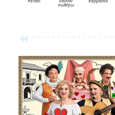
πετάει
εαυτόν
κάρβουνο
σωθήτω