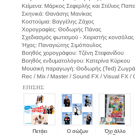
Κείμενα: Μάρκος Σεφερλής και Στέλιος Πα
Σκηνικά: Θανάσης Μανίκας
Κοστούμια: Βαγγέλης Ζάχος
Χορογραφίες: Θοδωρής Πάνας
Σχεδιασμός φωτισμού - Χειριστής κονσόλα
Ήχος: Παναγιώτης Σιμόπουλος
Βοηθός χορογράφου: Τζένη Στεφανίδου
Βοηθός ενδυματολόγου: Κατερίνα Κύρκου
Μουσική παραγωγή: Θοδωρής (Ted) Ζωγρά
Rec / Mix / Master / Sound FX / Visual F
ΕΠΙΣΗΣ
Πετάει
Ο σώζων
Όχι άλλο