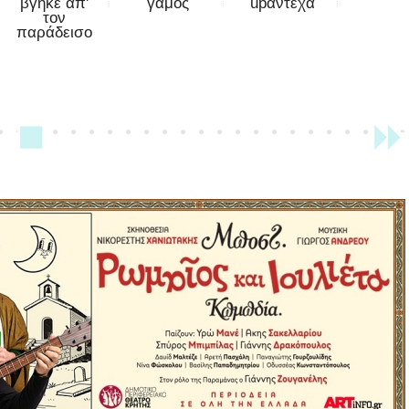
βγήκε απ'
γάμος
upάντεχα
τον
παράδεισο