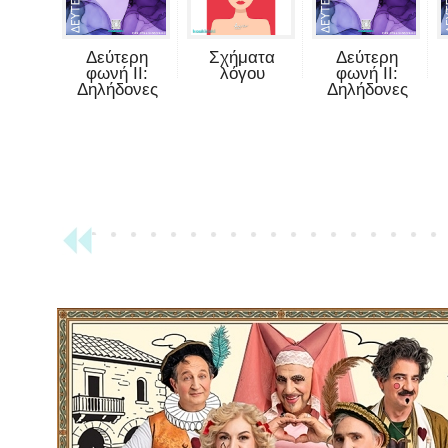
Δεύτερη
Σχήματα
Δεύτερη
φωνή II:
λόγου
φωνή II:
Δηλήδονες
Δηλήδονες