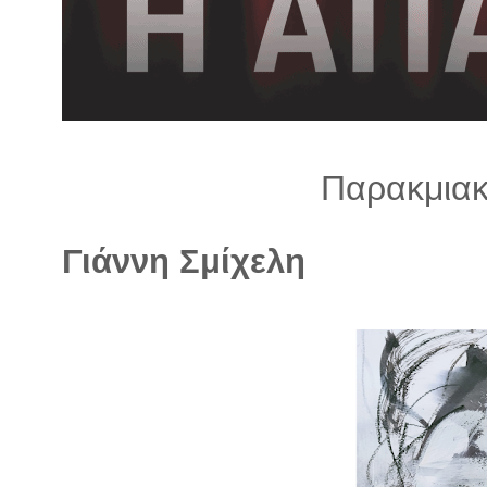
λ
λ
α
γ
ή
Παρακμιακ
Γιάννη Σμίχελη