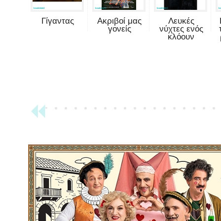
Γίγαντας
Ακριβοί μας
Λευκές
γονείς
νύχτες ενός
κλόουν