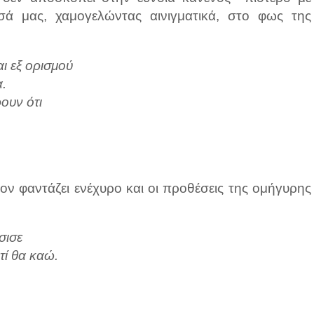
σά μας, χαμογελώντας αινιγματικά, στο φως της
αι εξ ορισμού
α.
ουν ότι
λον φαντάζει ενέχυρο και οι προθέσεις της ομήγυρης
σισε
τί θα καώ.