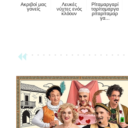
Ακριβοί μας
Λευκές
Ρίταμαργαρί
γονείς
νύχτες ενός
ταρίταμαργα
κλόουν
ρίταρίταμαρ
γα...