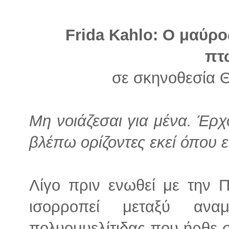
Frida Kahlo: O μαύρ
πτ
σε σκηνοθεσία 
Μη νοιάζεσαι για μένα. Έρ
βλέπω ορίζοντες εκεί όπου ε
Λίγο πριν ενωθεί με την Π
ισορροπεί μεταξύ ανα
πολυομυελίτιδας που ήρθε σ