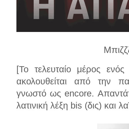
λ
λ
α
γ
ή
Μπιζζζ
[Το τελευταίο μέρος ενός
ακολουθείται από την π
γνωστό ως encore. Απαντάτ
λατινική λέξη bis (δις) και λ