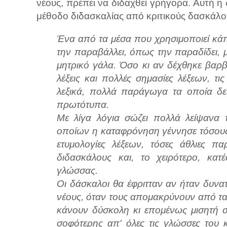
νέους, πρέπει να διδαχθεί γρήγορα. Αυτή η 
μέθοδο διδασκαλίας από κριτικούς δασκάλο
Ένα από τα μέσα που χρησιμοποιεί κάποι
την παραβάλλει, όπως την παραδίδει, 
μητρικό γάλα. Όσο κι αν δέχθηκε βαρβα
λέξεις και πολλές σημασίες λέξεων, τι
λεξικά, πολλά παράγωγα τα οποία δε
πρωτότυπα.
Με λίγα λόγια σώζει πολλά λείψανα 
οποίων η καταφρόνηση γέννησε τόσους 
ετυμολογίες λέξεων, τόσες άθλιες π
διδασκάλους και, το χειρότερο, κατ
γλώσσας.
Οι δάσκαλοι θα έφριτταν αν ήταν δυν
νέους, όταν τους απομακρύνουν από τα σ
κάνουν δύσκολη κι επομένως μισητή σ
σοφότερης απ' όλες τις γλώσσες του