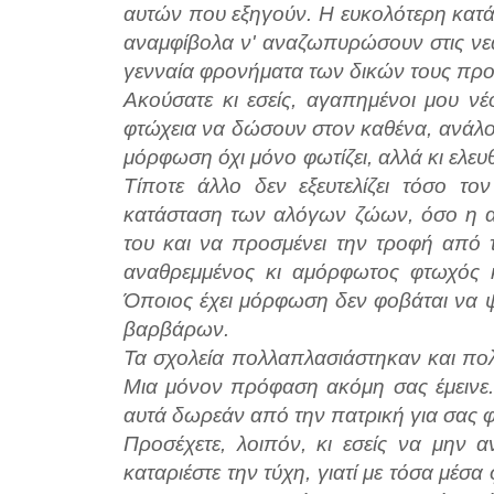
αυτών που εξηγούν. Η ευκολότερη κατά
αναμφίβολα ν' αναζωπυρώσουν στις νεα
γενναία φρονήματα των δικών τους πρ
Ακούσατε κι εσείς, αγαπημένοι μου νέ
φτώχεια να δώσουν στον καθένα, ανάλο
μόρφωση όχι μόνο φωτίζει, αλλά κι ελευ
Τίποτε άλλο δεν εξευτελίζει τόσο τ
κατάσταση των αλόγων ζώων, όσο η α
του και να προσμένει την τροφή από
αναθρεμμένος κι αμόρφωτος φτωχός κι
Όποιος έχει μόρφωση δεν φοβάται να ψ
βαρβάρων.
Τα σχολεία πολλαπλασιάστηκαν και πολ
Μια μόνον πρόφαση ακόμη σας έμεινε.
αυτά δωρεάν από την πατρική για σας 
Προσέχετε, λοιπόν, κι εσείς να μην 
καταριέστε την τύχη, γιατί με τόσα μέσ