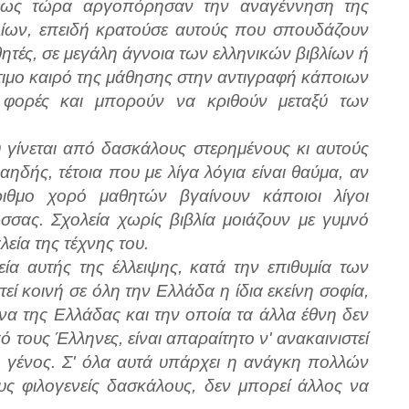
α έως τώρα αργοπόρησαν την αναγέννηση της
λίων, επειδή κρατούσε αυτούς που σπουδάζουν
ητές, σε μεγάλη άγνοια των ελληνικών βιβλίων ή
τιμο καιρό της μάθησης στην αντιγραφή κάποιων
 φορές και μπορούν να κριθούν μεταξύ των
 γίνεται από δασκάλους στερημένους κι αυτούς
αηδής, τέτοια που με λίγα λόγια είναι θαύμα, αν
ιθμο χορό μαθητών βγαίνουν κάποιοι λίγοι
σσας. Σχολεία χωρίς βιβλία μοιάζουν με γυμνό
εία της τέχνης του.
εία αυτής της έλλειψης, κατά την επιθυμία των
ί κοινή σε όλη την Ελλάδα η ίδια εκείνη σοφία,
α της Ελλάδας και την οποία τα άλλα έθνη δεν
 τους Έλληνες, είναι απαραίτητο ν' ανακαινιστεί
κό γένος. Σ' όλα αυτά υπάρχει η ανάγκη πολλών
υς φιλογενείς δασκάλους, δεν μπορεί άλλος να