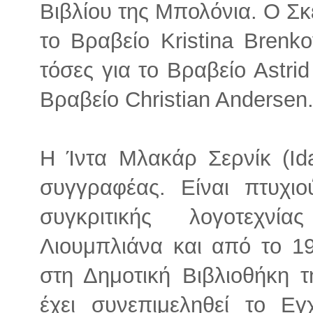
Βιβλίου της Μπολόνια. Ο Σκέ
το Βραβείο Kristina Brenk
τόσες για το Βραβείο Astrid
Βραβείο Christian Andersen
Η Ίντα Μλακάρ Σερνίκ (Ιda
συγγραφέας. Είναι πτυχι
συγκριτικής λογοτεχν
Λιουμπλιάνα και από το 1
στη Δημοτική Βιβλιοθήκη 
έχει συνεπιμεληθεί το Εγ