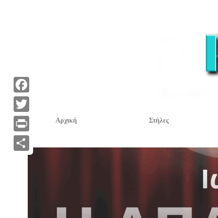
F
a
T
Αρχική
Στήλες
c
w
P
e
i
r
Α
b
t
i
ν
o
t
n
τ
o
e
t
α
k
r