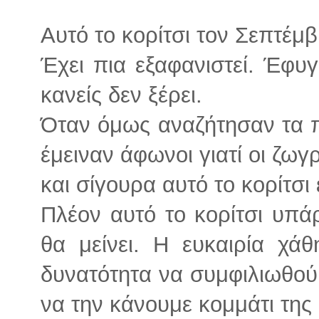
Αυτό το κορίτσι τον Σεπτέμβ
Έχει πια εξαφανιστεί. Έφυ
κανείς δεν ξέρει.
Όταν όμως αναζήτησαν τα π
έμειναν άφωνοι γιατί οι ζωγ
και σίγουρα αυτό το κορίτσι
Πλέον αυτό το κορίτσι υπάρ
θα μείνει. Η ευκαιρία χά
δυνατότητα να συμφιλιωθούμ
να την κάνουμε κομμάτι της