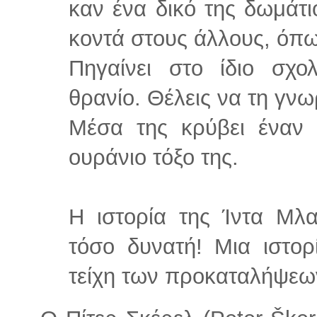
καν ένα δικό της δωμάτι
κοντά στους άλλους, όπω
Πηγαίνει στο ίδιο σχο
θρανίο. Θέλεις να τη γνω
Μέσα της κρύβει έναν
ουράνιο τόξο της.
Η ιστορία της Ίντα Μλα
τόσο δυνατή! Μια ιστορ
τείχη των προκαταλήψεων