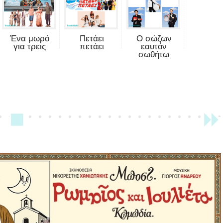
Ένα μωρό
Πετάει
Ο σώζων
για τρεις
πετάει
εαυτόν
σωθήτω