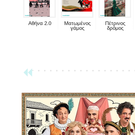
Αθήνα 2.0
Ματωμένος
Πέτρινος
γάμος
δρόμος