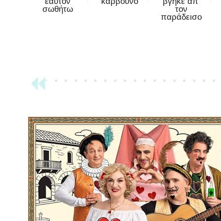
εαυτόν
κάρβουνο
βγήκε απ'
σωθήτω
τον
παράδεισο