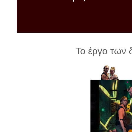
λ
λ
α
γ
ή
Το έργο των