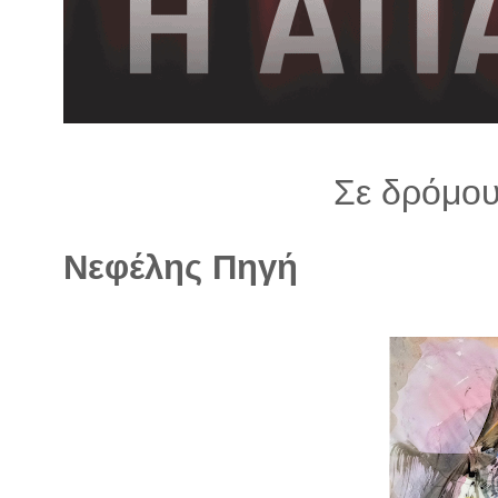
λ
λ
α
γ
ή
Σε δρόμο
Νεφέλης Πηγή