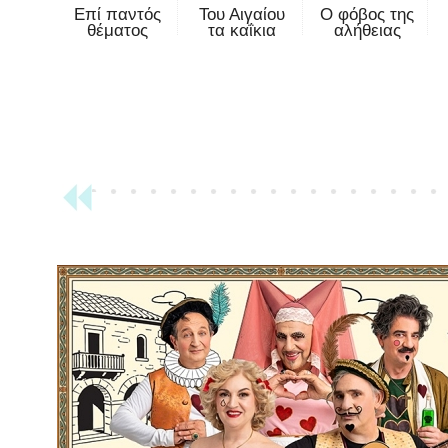
Επί παντός
Του Αιγαίου
Ο φόβος της
θέματος
τα καΐκια
αλήθειας