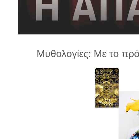
λ
λ
α
γ
ή
Μυθολογίες: Με το πρ