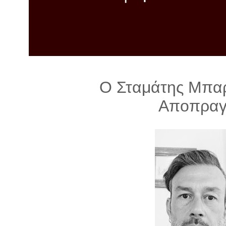
λ
λ
α
γ
ή
Ο Σταμάτης Μπαρ
Αποπραγ