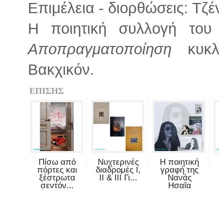
Επιμέλεια - διορθώσεις: Τζ
Η ποιητική συλλογή του
Αποπραγματοποίηση
κυκλο
Βακχικόν.
ΕΠΙΣΗΣ
Πίσω από
Νυχτερινές
Η ποιητική
πόρτες και
διαδρομές Ι,
γραφή της
ξέστρωτα
ΙΙ & ΙΙΙ Γι...
Νανάς
σεντόν...
Ησαΐα