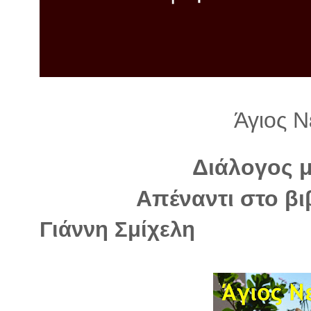
λ
λ
α
γ
ή
Άγιος 
Διάλογος 
Απέναντι στο βι
Γιάννη Σμίχελη