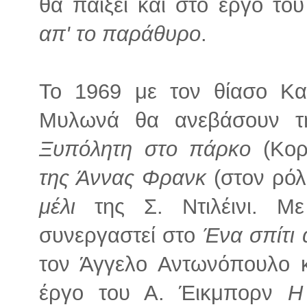
θα παίξει και στο έργο τ
απ' το παράθυρο
.
Το 1969 με τον θίασο Κα
Μυλωνά θα ανεβάσουν τ
Ξυπόλητη στο πάρκο
(Κορ
της Άννας Φρανκ
(στον ρόλ
μέλι
της Σ. Ντιλέινι. Μ
συνεργαστεί στο
Ένα σπίτι
τον Άγγελο Αντωνόπουλο κ
έργο του Α. Έικμπορν
Η