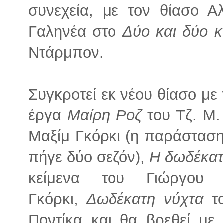
συνεχεία, με τον θίασο Α
Γαληνέα στο
Δύο και δύο 
Ντάρμπον.
Συγκροτεί εκ νέου θίασο με
έργα
Μαίρη Ροζ
του Τζ. Μ.
Μαξίμ Γκόρκι (η παράσταση 
πήγε δύο σεζόν),
Η δωδέκατ
κείμενα του Γιώργου
Γκόρκι,
Δωδέκατη νύχτα
το
Ποντίκα και θα βρεθεί με 