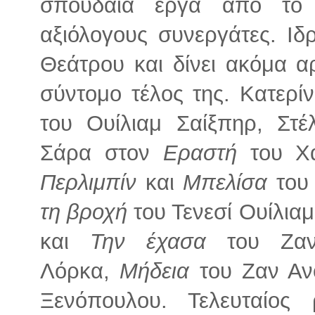
σπουδαία έργα από το 
αξιόλογους συνεργάτες. Ιδ
Θεάτρου και δίνει ακόμα α
σύντομο τέλος της. Κατερί
του Ουίλιαμ Σαίξπηρ, Στ
Σάρα στον
Εραστή
του Χά
Περλιμπίν
και
Μπελίσα
του
τη βροχή
του Τενεσί Ουίλια
και
Την έχασα
του Ζα
Λόρκα,
Μήδεια
του Ζαν Αν
Ξενόπουλου. Τελευταίος