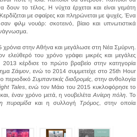
να δουν το τέλος. Η νύχτα έρχεται και είναι γεμάτη
 Κερδίζεται με σφαίρες και πληρώνεται με ψυχές. Ένα
σαν φιλμ νουάρ: σκοτεινό, βίαιο και υπνωτιστικά
ανάγνωσμα.
 χρόνια στην Αθήνα και μεγάλωσε στη Νέα Σμύρνη.
ον ελεύθερό του χρόνο γράφει μικρές και μεγάλες
Το 2013 κέρδισε το πρώτο βραβείο στην κατηγορία
ήγημα
Σάιμον
, ενώ το 2014 συμμετείχε στο 25th Hour
το περιοδικό
Συμπαντικές διαδρομές
, στην ανθολογία
ght Tales
, ενώ τον Μάιο του 2015 κυκλοφόρησε το
η
και, έναν χρόνο μετά, η νουβελέτα
Ανίερη πόλη
. Το
η πυραμίδα
και η συλλογή
Τρόμος
, στην οποία