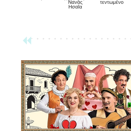
Νανάς
τεντωμένο
Ησαΐα