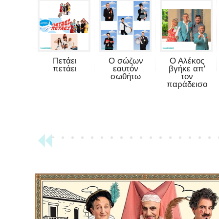
Πετάει
Ο σώζων
Ο Αλέκος
πετάει
εαυτόν
βγήκε απ'
σωθήτω
τον
παράδεισο