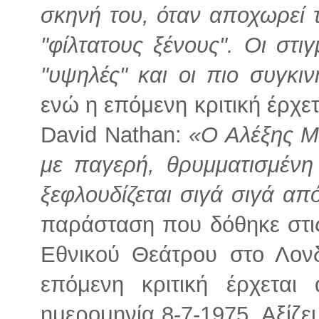
σκηνή του, όταν αποχωρεί 
"φίλτατους ξένους". Οι στι
"υψηλές" και οι πιο συγκι
ενώ η επόμενη κριτική έρχετ
David Nathan:
«Ο Αλέξης Μ
με παγερή, θρυμματισμένη
ξεφλουδίζεται σιγά σιγά α
παράσταση που δόθηκε στις
Εθνικού Θεάτρου στο Λονδ
επόμενη κριτική έρχετα
ημερομηνία 8-7-1975. Αξίζει