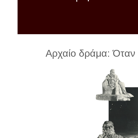
λ
λ
α
γ
ή
Αρχαίο δράμα: Όταν 