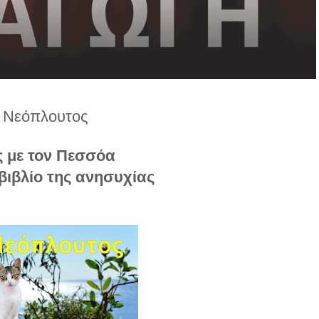
ς Νεόπλουτος
 με τον Πεσσόα
βιβλίο της ανησυχίας