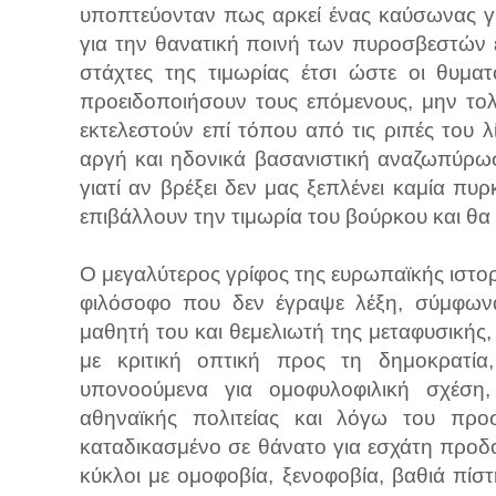
υποπτεύονταν πως αρκεί ένας καύσωνας γ
για την θανατική ποινή των πυροσβεστών 
στάχτες της τιμωρίας έτσι ώστε οι θυμα
προειδοποιήσουν τους επόμενους, μην το
εκτελεστούν επί τόπου από τις ριπές του λ
αργή και ηδονικά βασανιστική αναζωπύρω
γιατί αν βρέξει δεν μας ξεπλένει καμία π
επιβάλλουν την τιμωρία του βούρκου και θα
Ο μεγαλύτερος γρίφος της ευρωπαϊκής ιστορ
φιλόσοφο που δεν έγραψε λέξη, σύμφωνα
μαθητή του και θεμελιωτή της μεταφυσικής,
με κριτική οπτική προς τη δημοκρατί
υπονοούμενα για ομοφυλοφιλική σχέση,
αθηναϊκής πολιτείας και λόγω του προ
καταδικασμένο σε θάνατο για εσχάτη προδοσ
κύκλοι με ομοφοβία, ξενοφοβία, βαθιά πίσ