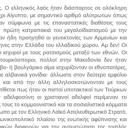
ς. Ο ελληνικός λαός ήταν διάσπαρτος σε ολόκληρη
χρι Αίγυπτο, με σημαντικό αριθμό αλύτρωτων όπως
ν σύμφωνα με τις επαναστατικές διαθέσεις τους
η πρώτη κατραπακιά του μεγαλοϊδεατισμού με την
αν ήδη προηγηθεί οι γενοκτονίες των Αρμενίων και
ηνες στην Ελλάδα του ελλαδικού χώρου. Αμ δεν! Οι
ου ισχυροί με τους ρατσισμούς μεταξύ των εθνών. Οι
ν τουρκόσποροι, πολλοί στην Μακεδονία δεν ήταν
βο- ή βουλγάρικο αίμα ισχυρίζονταν οι εθνοπατέρες,
με αλβανικά γονίδια· άλλωστε στον δεύτερο εμφύλιο
 και από την άλλη αλληλοσκοτώνονταν με τους
ίθεται πως ήταν οι πιστοί υποτακτικοί των Τούρκων
αδελφοσύνη οι χριστιανοί αδελφοί περίμεναν το
 τους το κομμουνιστικό και τα σοσιαλιστικά κόμματα
ωπο με τον Ελληνικό Λαϊκό Απελευθερωτικό Στρατό,
ωνικοπολιτικό πλαίσιο της ενωτικής αφύπνισης και
μικών διαφορών για την αντιμετώπιση της τριπλής