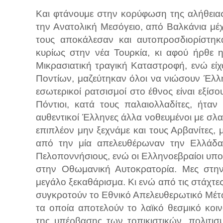
Και φτάνουμε στην κορύφωση της αλήθεια
την Ανατολική Μεσόγειο, από Βαλκάνια μέ
τους αποκάλεσαν και αυτοπροσδιορίστηκα
κυρίως στην νέα Τουρκία, κι αφού ήρθε 
Μικρασιατική τραγική Καταστροφή, ενώ είχ
Ποντίων, μαζεύτηκαν όλοι να νιώσουν Έλλ
εσωτερικοί ρατσισμοί στο έθνος είναι εξίσ
Πόντιοι, κατά τους παλαιολλαδίτες, ήτα
αυθεντικοί Έλληνες άλλα νοθευμένοι με σλα
επιπλέον μην ξεχνάμε και τους Αρβανίτες, 
από την μία απελευθέρωναν την Ελλάδα
Πελοποννήσιους, ενώ οι Ελληνοεβραίοι υποτ
στην Οθωμανική Αυτοκρατορία. Μες στην 
μεγάλο ξεκαθάρισμα. Κι ενώ από τις στάχτες
συγκροτούν το Εθνικό Απελευθερωτικό Μέτ
τα οποία αποτελούν το λαϊκό θεσμικό κοιν
της υπέρβασης των τοπικιστικών, πολιτισ