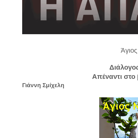
λ
λ
α
γ
ή
Άγιο
Διάλογος
Απέναντι στο 
Γιάννη Σμίχελη