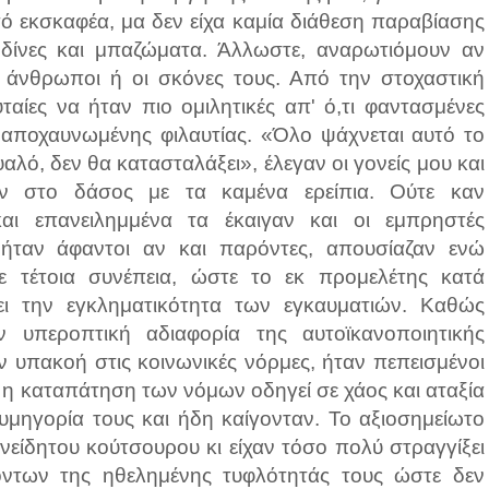
πό εκσκαφέα, μα δεν είχα καμία διάθεση παραβίασης
δίνες και μπαζώματα. Άλλωστε, αναρωτιόμουν αν
 άνθρωποι ή οι σκόνες τους. Από την στοχαστική
ταίες να ήταν πιο ομιλητικές απ' ό,τι φαντασμένες
ς αποχαυνωμένης φιλαυτίας. «Όλο ψάχνεται αυτό το
υαλό, δεν θα κατασταλάξει», έλεγαν οι γονείς μου και
ν στο δάσος με τα καμένα ερείπια. Ούτε καν
αι επανειλημμένα τα έκαιγαν και οι εμπρηστές
ήταν άφαντοι αν και παρόντες, απουσίαζαν ενώ
ε τέτοια συνέπεια, ώστε το εκ προμελέτης κατά
ι την εγκληματικότητα των εγκαυματιών. Καθώς
 υπεροπτική αδιαφορία της αυτοϊκανοποιητικής
 υπακοή στις κοινωνικές νόρμες, ήταν πεπεισμένοι
 η καταπάτηση των νόμων οδηγεί σε χάος και αταξία
υμηγορία τους και ήδη καίγονταν. Το αξιοσημείωτο
είδητου κούτσουρου κι είχαν τόσο πολύ στραγγίξει
ντων της ηθελημένης τυφλότητάς τους ώστε δεν