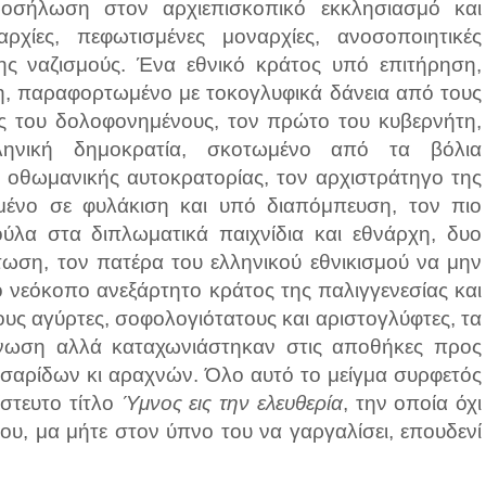
οσήλωση στον αρχιεπισκοπικό εκκλησιασμό και
ρχίες, πεφωτισμένες μοναρχίες, ανοσοποιητικές
κης ναζισμούς. Ένα εθνικό κράτος υπό επιτήρηση,
, παραφορτωμένο με τοκογλυφικά δάνεια από τους
ες του δολοφονημένους, τον πρώτο του κυβερνήτη,
ηνική δημοκρατία, σκοτωμένο από τα βόλια
 οθωμανικής αυτοκρατορίας, τον αρχιστράτηγο της
ένο σε φυλάκιση και υπό διαπόμπευση, τον πιο
ούλα στα διπλωματικά παιχνίδια και εθνάρχη, δυο
ωση, τον πατέρα του ελληνικού εθνικισμού να μην
ο νεόκοπο ανεξάρτητο κράτος της παλιγγενεσίας και
ους αγύρτες, σοφολογιότατους και αριστογλύφτες, τα
γνωση αλλά καταχωνιάστηκαν στις αποθήκες προς
αρίδων κι αραχνών. Όλο αυτό το μείγμα συρφετός
στευτο τίτλο
Ύμνος εις την ελευθερία
, την οποία όχι
ου, μα μήτε στον ύπνο του να γαργαλίσει, επουδενί