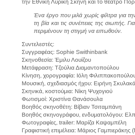
την Εθνική Λυρική Σκηνή και το θέατρο Πορ
Ένα έργο που μιλά χωρίς φίλτρα για τη
τη βία και τις συνέπειες της σιωπής. Γι
περιμένουν τη στιγμή να ειπωθούν.
Συντελεστές:
Συγγραφέας: Sophie Swithinbank
Σκηνοθεσία: Έμιλυ Λουίζου
Μετάφραση: Τζούλια Διαμαντοπούλου
Κίνηση, χορογραφία: Ιόλη Φιλιππακοπούλο
Μουσική, σχεδιασμός ήχου: Ειρήνη Σκυλακ
Σκηνικά, κοστούμια: Νίκη Ψυχογιού
Φωτισμοί: Χριστίνα Θανάσουλα
Βοηθός σκηνοθέτη: Βίβιαν Τσιταμπάνη
Βοηθός σκηνογράφου, ενδυματολόγου: Ελπ
Φωτογραφίες, trailer: Μαρίζα Καψαμπέλη
Γραφιστική επιμέλεια: Μάριος Γαμπιεράκης (