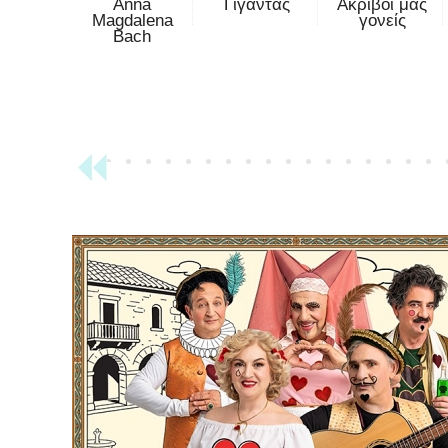
Anna
Γίγαντας
Ακριβοί μας
Magdalena
γονείς
Bach