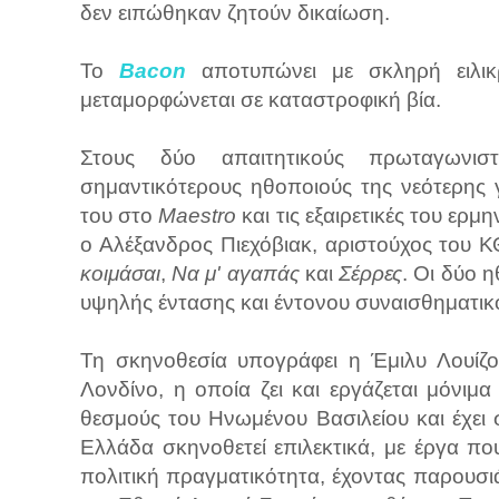
δεν ειπώθηκαν ζητούν δικαίωση.
Το
Bacon
αποτυπώνει με σκληρή ειλικ
μεταμορφώνεται σε καταστροφική βία.
Στους δύο απαιτητικούς πρωταγωνισ
σημαντικότερους ηθοποιούς της νεότερης γ
του στο
Maestro
και τις εξαιρετικές του ερμ
ο Αλέξανδρος Πιεχόβιακ, αριστούχος του Κ
κοιμάσαι
,
Να μ'
αγαπάς
και
Σέρρες
. Οι δύο 
υψηλής έντασης και έντονου συναισθηματικ
Τη σκηνοθεσία υπογράφει η Έμιλυ Λουίζο
Λονδίνο, η οποία ζει και εργάζεται μόνιμ
θεσμούς του Ηνωμένου Βασιλείου και έχει 
Ελλάδα σκηνοθετεί επιλεκτικά, με έργα π
πολιτική πραγματικότητα, έχοντας παρουσι