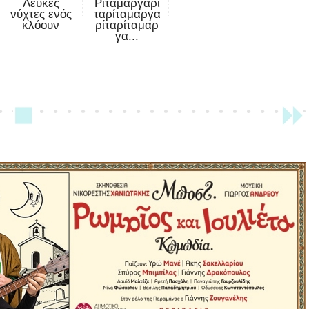
Λευκές
Ρίταμαργαρί
νύχτες ενός
ταρίταμαργα
κλόουν
ρίταρίταμαρ
γα...