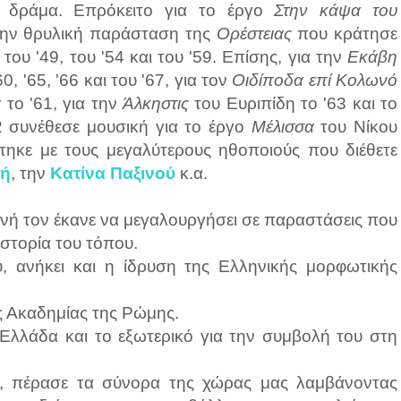
ο δράμα. Επρόκειτο για το έργο
Στην κάψα του
 την θρυλική παράσταση της
Ορέστειας
που κράτησε
ου '49, του '54 και του '59. Επίσης, για την
Εκάβη
0, '65, '66 και του '67, για τον
Οιδίποδα επί Κολωνό
α
το '61, για την
Άλκηστις
του Ευριπίδη το '63 και το
62 συνέθεσε μουσική για το έργο
Μέλισσα
του Νίκου
τηκε με τους μεγαλύτερους ηθοποιούς που διέθετε
τή
, την
Κατίνα Παξινού
κ.α.
ηνή τον έκανε να μεγαλουργήσει σε παραστάσεις που
στορία του τόπου.
υ, ανήκει και η ίδρυση της Ελληνικής μορφωτικής
ής Ακαδημίας της Ρώμης.
λλάδα και το εξωτερικό για την συμβολή του στη
, πέρασε τα σύνορα της χώρας μας λαμβάνοντας