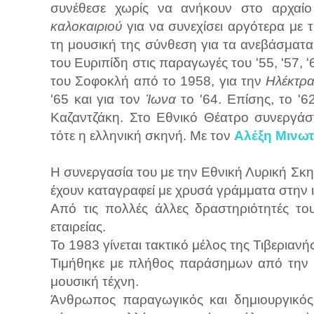
συνέθεσε χωρίς να ανήκουν στο αρχαί
καλοκαιριού
για να συνεχίσει αργότερα με
τη μουσική της σύνθεση για τα ανεβάσματα τ
του Ευριπίδη στις παραγωγές του '55, '57, '6
του Σοφοκλή από το 1958, για την
Ηλέκτρ
'65 και για τον
Ίωνα
το '64. Επίσης, το '
Καζαντζάκη. Στο Εθνικό Θέατρο συνεργάσ
τότε η ελληνική σκηνή. Με τον
Αλέξη Μινω
Η συνεργασία του με την Εθνική Λυρική Σκ
έχουν καταγραφεί με χρυσά γράμματα στην ι
Από τις πολλές άλλες δραστηριότητές το
εταιρείας.
Το 1983 γίνεται τακτικό μέλος της Τιβεριαν
Τιμήθηκε με πλήθος παράσημων από την Ε
μουσική τέχνη.
Άνθρωπος παραγωγικός και δημιουργικός