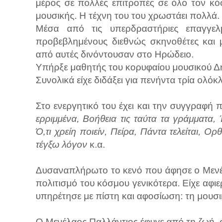
μέρος σε πολλές επιτροπές σε όλο τον κό
μουσικής. Η τέχνη του του χρωστάει πολλά.
Μέσα από τις υπερδραστήριες επαγγελ
προβεβλημένους διεθνώς σκηνοθέτες και 
από αυτές δινόντουσαν στο Ηρώδειο.
Υπήρξε μαθητής του κορυφαίου μουσικού 
Συνολικά είχε διδάξει για πενήντα τρία ολό
Στο ενεργητικό του έχει και την συγγραφή 
ερριμμένα, Βοήθεια τις ταύτα τα γράμματα, 
Ό,τι χρείη ποιείν, Πείρα, Πάντα τελείται, Ο
τέγξω λόγον
κ.α.
Δυσαναπλήρωτο το κενό που άφησε ο Μενέλα
πολιτισμό του κόσμου γενικότερα. Είχε αφι
υπηρέτησε με πίστη και αφοσίωση: τη μουσι
Ο Μενέλαος Παλλάντιος έφυγε από τη ζωή, 