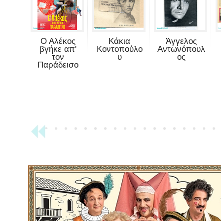
Ο Αλέκος
Κάκια
Άγγελος
βγήκε απ'
Κοντοπούλο
Αντωνόπουλ
τον
υ
ος
Παράδεισο