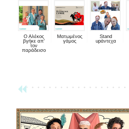
Ο Αλέκος
Ματωμένος
Stand
βγήκε απ'
γάμος
upάντεχα
τον
παράδεισο