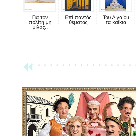
Για τον
Επί παντός
Του Αιγαίου
πολίτη μη
θέματος
τα καΐκια
μιλάς..