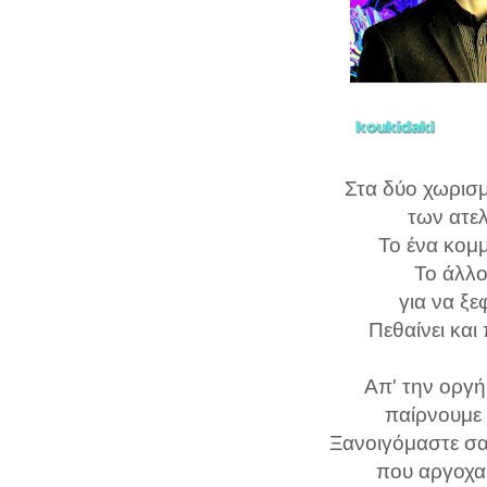
Στα δύο χωρισ
των ατε
Το ένα κομμ
Το άλλ
για να ξ
Πεθαίνει και
Απ' την οργή
παίρνουμε
Ξανοιγόμαστε σα
που αργοχαρ