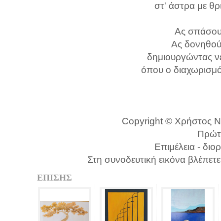
στ' άστρα με θ
Ας σπάσουμ
Ας δονηθούμ
δημιουργώντας νέ
όπου ο διαχωρισμό
Copyright © Χρήστος Ντ
Πρώτ
Επιμέλεια - διο
Στη συνοδευτική εικόνα βλέπετε
ΕΠΙΣΗΣ