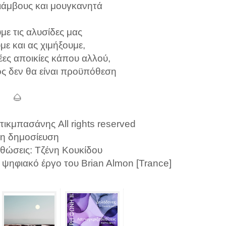
ριάμβους και μουγκανητά
ε τις αλυσίδες μας
ε και ας χιμήξουμε,
ες αποικίες κάπου αλλού,
ς δεν θα είναι προϋπόθεση
🌰
ικμπασάνης All rights reserved
η δημοσίευση
ρθώσεις: Τζένη Κουκίδου
 ψηφιακό έργο του Brian Almon [Trance]