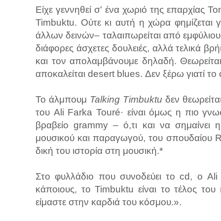
Είχε γεννηθεί σ' ένα χωριό της επαρχίας T
Timbuktu. Ούτε κι αυτή η χώρα φημίζεται 
άλλων δεινών– ταλαιπωρείται από εμφύλιους
διάφορες άσχετες δουλειές, αλλά τελικά βρ
και τον απολαμβάνουμε δηλαδή. Θεωρείται
αποκαλείται desert blues. Δεν ξέρω γιατί 
Το άλμπουμ
Talking Timbuktu
δεν θεωρείται
του Ali Farka Touré· είναι όμως η πιο γν
βραβείο grammy – ό,τι και να σημαίνει η
μουσικού και παραγωγού, του σπουδαίου Ry
δική του ιστορία στη μουσική.*
Στο φυλλάδιο που συνοδεύει το cd, ο Ali
κάποιους, το Timbuktu είναι το τέλος το
είμαστε στην καρδιά του κόσμου.».