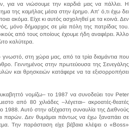
, για να νιώσουμε την καρδιά μας να πάλλει. Η
τημα της καμήλας μέσα στην έρημο. Απ' ό,τι έχω δει
ποια ακόμα. Είχε κι αυτός ασχοληθεί με τα κοινά. Δεν
ς, μόνο δήμαρχος σε μία πόλη της πατρίδας του.
ρικούς από τους οποίους έχουμε ήδη αναφέρει. Άλλο
ώτο καλύτερα.
ο γνωστό, στη χώρα μας, από τα τρία διαμάντια που
ρθρο. Γεννημένος στην πρωτεύουσα της Σενεγάλης
φυλών και θρησκειών κατάφερε να τα εξισορροπήσει
υκαβηττό νομίζω– το 1987 να συνοδεύει τον Peter
μεστο από 80 χιλιάδες –λέγεται– ακροατές-θεατές
ο 1988. Αυτό στην αξέχαστη συναυλία της Διεθνούς
μαι παρών. Δεν θυμάμαι πάντως να έχω ξαναπάει σε
δεμα. Την παράσταση είχε βέβαια κλέψει ο «Boss»