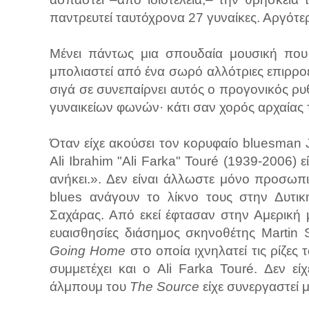
παντρευτεί ταυτόχρονα 27 γυναίκες. Αργότε
Μένει πάντως μια σπουδαία μουσική που έ
μπολιαστεί από ένα σωρό αλλότριες επιρρο
σιγά σε συνεπαίρνει αυτός ο προγονικός ρ
γυναικείων φωνών· κάτι σαν χορός αρχαίας
Όταν είχε ακούσει τον κορυφαίο bluesman 
Ali Ibrahim "Ali Farka" Touré (1939-2006) ε
ανήκει.». Δεν είναι άλλωστε μόνο προσωπ
blues ανάγουν το λίκνο τους στην Δυτικ
Σαχάρας. Από εκεί έφτασαν στην Αμερική 
ευαισθησίες διάσημος σκηνοθέτης Martin S
Going Home
στο οποία ιχνηλατεί τις ρίζες 
συμμετέχει και ο Ali Farka Touré. Δεν ε
άλμπουμ του
The Source
είχε συνεργαστεί 