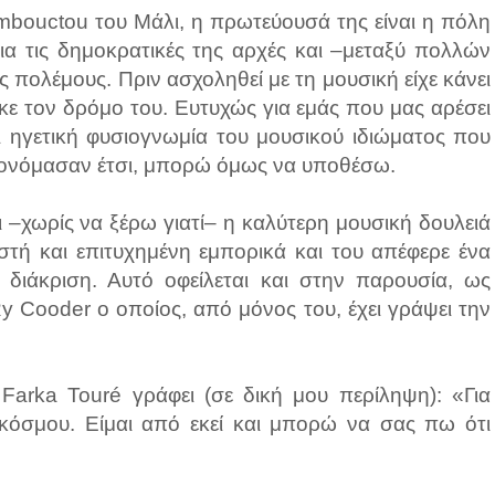
ombouctou του Μάλι, η πρωτεύουσά της είναι η πόλη
για τις δημοκρατικές της αρχές και –μεταξύ πολλών
 πολέμους. Πριν ασχοληθεί με τη μουσική είχε κάνει
ήκε τον δρόμο του. Ευτυχώς για εμάς που μας αρέσει
 ηγετική φυσιογνωμία του μουσικού ιδιώματος που
το ονόμασαν έτσι, μπορώ όμως να υποθέσω.
 –χωρίς να ξέρω γιατί– η καλύτερη μουσική δουλειά
ωστή και επιτυχημένη εμπορικά και του απέφερε ένα
 διάκριση. Αυτό οφείλεται και στην παρουσία, ως
 Cooder ο οποίος, από μόνος του, έχει γράψει την
 Farka Touré γράφει (σε δική μου περίληψη): «Για
υ κόσμου. Είμαι από εκεί και μπορώ να σας πω ότι