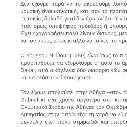
Δεν έχουμε παρά να το ακούσουμε λοιπόν
μουσική είναι υπνωτική, κάτι σαν το περπά
σε ταινίες δηλαδή γιατί δεν έχω ανέβει σε κά
ήταν όμως υποψήφιος πρόεδρος ή υπουργό
Έχει ηχογραφήσει πολύ λίγους δίσκους, με
να τον ακούς όμως κι άλλο να το λες· το πρ
Ο Youssou N' Dour (1959) είναι ίσως το πι
προσπαθούμε να εξορύξουμε σ' αυτό το ά
Dakar, από οικογένεια δύο διαφορετικών 
και να φτάσει εκεί που έφτασε.
Τον είχαμε απολαύσει στην Αθήνα –στον Λ
Gabriel κι ένα χρόνο αργότερα στο κατά
Ολυμπιακό Στάδιο της Αθήνας τον Οκτώβρι
Αμνηστίας στην οποία είχα τη χαρά να εί
συναυλία εκεί· πολύ στριμωξίδι και μπέρ