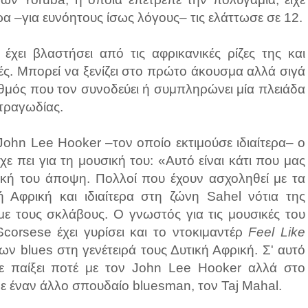
ρα –για ευνόητους ίσως λόγους– τις ελάττωσε σε 12.
χει βλαστήσει από τις αφρικανικές ρίζες της και
ές. Μπορεί να ξενίζει στο πρώτο άκουσμα αλλά σιγά
υθμός που τον συνοδεύει ή συμπληρώνει μία πλειάδα
 τραγωδίας.
John Lee Hooker –τον οποίο εκτιμούσε ιδιαίτερα– ο
ίχε πει για τη μουσική του: «Αυτό είναι κάτι που μας
ική του άποψη. Πολλοί που έχουν ασχοληθεί με τα
ή Αφρική και ιδιαίτερα στη ζώνη Sahel νότια της
με τους σκλάβους. Ο γνωστός για τις μουσικές του
corsese έχει γυρίσει και το ντοκιμαντέρ
Feel Like
των blues στη γενέτειρά τους Δυτική Αφρική. Σ' αυτό
ίχε παίξει ποτέ με τον John Lee Hooker αλλά στο
με έναν άλλο σπουδαίο bluesman, τον Taj Mahal.