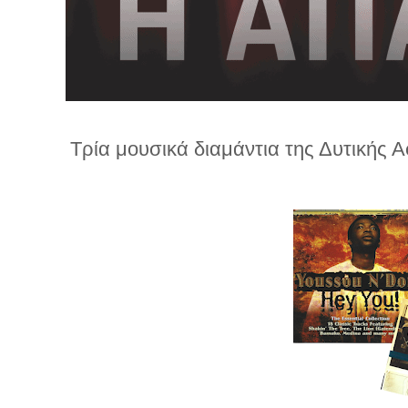
λ
λ
α
γ
ή
Τρία μουσικά διαμάντια της Δυτικής Αφ