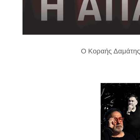
λ
λ
α
γ
ή
Ο Κοραής Δαμάτης