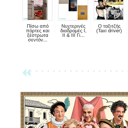
Πίσω από
Νυχτερινές
Ο ταξιτζής
πόρτες και
διαδρομές Ι,
(Taxi driver)
ξέστρωτα
ΙΙ & ΙΙΙ Γι...
σεντόν...