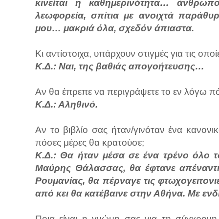
κινείται η καθημερινότητα… άνθρωποι
λεωφορεία, σπίτια με ανοιχτά παράθυ
μου… μακριά όλα, σχεδόν άπιαστα.
Κι αντίστοιχα, υπάρχουν στιγμές για τις οπο
Κ.Δ.: Ναι, της βαθιάς απογοήτευσης…
Αν θα έπρεπε να περιγράψετε το εν λόγω πό
Κ.Δ.: Αληθινό.
Αν το βιβλίο σας ήταν/γινόταν ένα κανονι
πόσες μέρες θα κρατούσε;
Κ.Δ.: Θα ήταν μέσα σε ένα τρένο όλο τ
Μαύρης Θάλασσας, θα έφτανε απέναντι
Ρουμανίας, θα πέρναγε τις φτωχογειτονι
από κει θα κατέβαινε στην Αθήνα. Με ενδ
Ποια είναι η γνώμη σας για τη σύγχρον