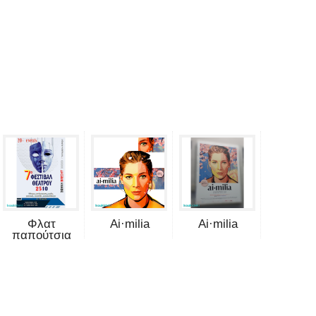
Φλατ
Ai·milia
Ai·milia
παπούτσια