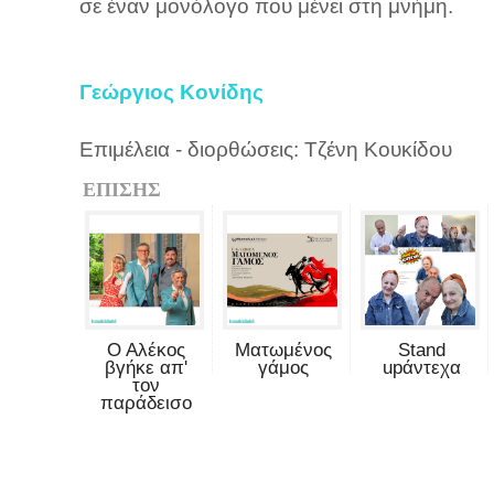
σε έναν μονόλογο που μένει στη μνήμη.
Γεώργιος Κονίδης
Επιμέλεια - διορθώσεις: Τζένη Κουκίδου
ΕΠΙΣΗΣ
Ο Αλέκος
Ματωμένος
Stand
βγήκε απ'
γάμος
upάντεχα
τον
παράδεισο