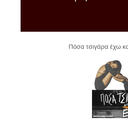
λ
λ
α
γ
ή
Πόσα τσιγάρα έχω κα