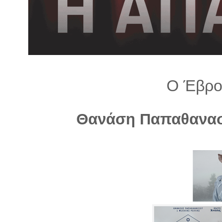
λ
λ
α
γ
ή
Ο Έβρο
Θανάση Παπαθανα