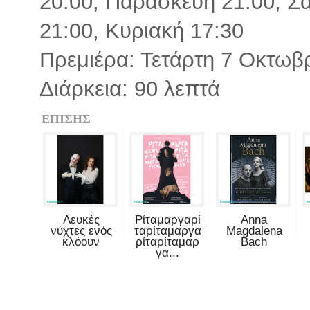
20:00, Παρασκευή 21:00, Σ
21:00, Κυριακή 17:30
Πρεμιέρα: Τετάρτη 7 Οκτωβ
Διάρκεια: 90 λεπτά
ΕΠΙΣΗΣ
Λευκές
Ρίταμαργαρί
Anna
νύχτες ενός
ταρίταμαργα
Magdalena
κλόουν
ρίταρίταμαρ
Bach
γα...