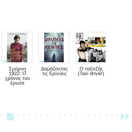
Σμύρνη
Δαμάζοντας
Ο ταξιτζής
1922: Ο
τις Ερινύες
(Taxi driver)
χρόνος του
έρωτα