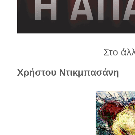
λ
λ
α
γ
ή
Στο άλ
Χρήστου Ντικμπασάνη