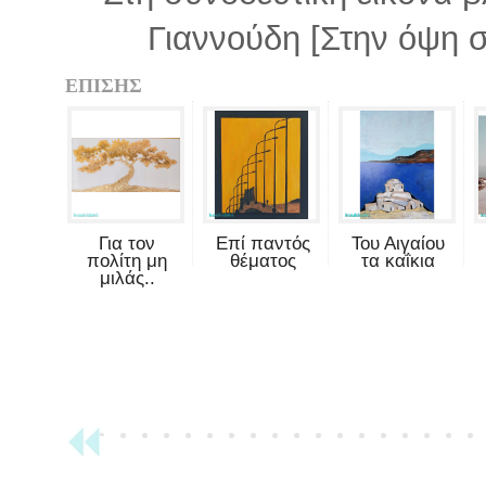
Γιαννούδη [Στην όψη σ
ΕΠΙΣΗΣ
Για τον
Επί παντός
Του Αιγαίου
πολίτη μη
θέματος
τα καΐκια
μιλάς..