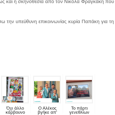
πως και η σκηνοθεσία από τον Νικόλα Φραγκάκη που
.
σω την υπεύθυνη επικοινωνίας κυρία Παπάκη για τη
Όχι άλλο
Ο Αλέκος
Το πάρτι
κάρβουνο
βγήκε απ'
γενεθλίων