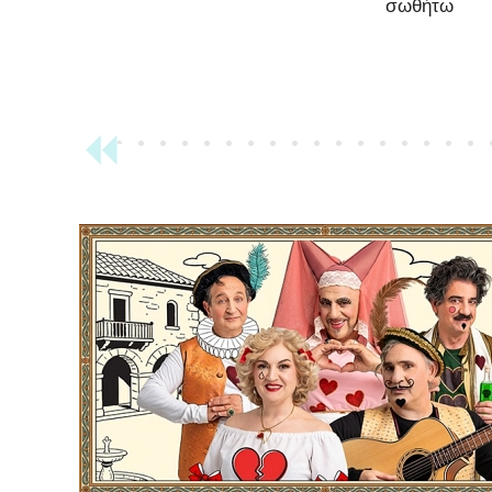
σωθήτω