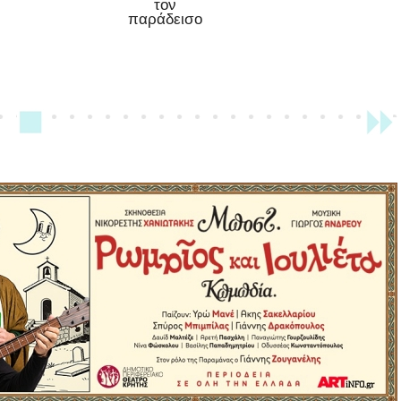
τον
παράδεισο