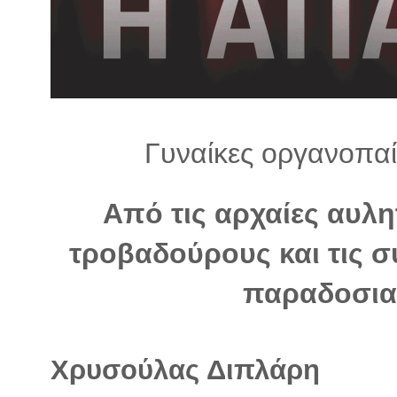
λ
λ
α
γ
ή
Γυναίκες οργανοπαί
Από τις αρχαίες αυλη
τροβαδούρους και τις 
παραδοσια
Χρυσούλας Διπλάρη