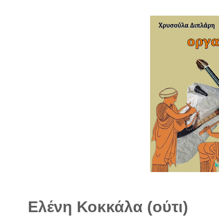
Ελένη Κοκκάλα (oύτι)