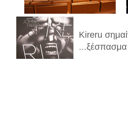
Kireru σημαί
...ξέσπασμα