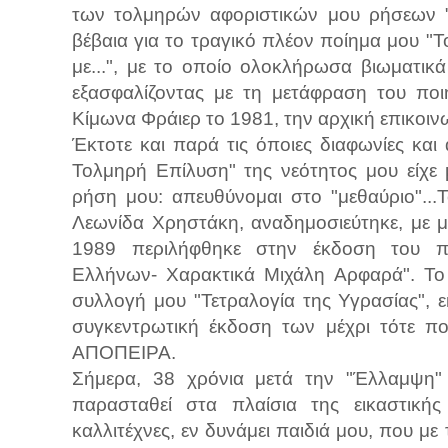
των τολμηρών αφοριστικών μου ρήσεων "
βέβαια για το τραγικό πλέον ποίημα μου "Τ
με...", με το οποίο ολοκλήρωσα βιωματικ
εξασφαλίζοντας με τη μετάφραση του πο
Κίμωνα Φράιερ το 1981, την αρχική επικοινω
Έκτοτε και παρά τις όποιες διαφωνίες κ
Τολμηρή Επίλυση" της νεότητος μου είχε 
ρήση μου: απευθύνομαι στο "μεθαύριο"..
Λεωνίδα Χρηστάκη, αναδημοσιεύτηκε, με 
1989 περιλήφθηκε στην έκδοση του π
Ελλήνων- Χαρακτικά Μιχάλη Αρφαρά". Το 
συλλογή μου "Τετραλογία της Υγρασίας",
συγκεντρωτική έκδοση των μέχρι τότε πο
ΑΠΟΠΕΙΡΑ.
Σήμερα, 38 χρόνια μετά την "Έλλαμψη" τ
παρασταθεί στα πλαίσια της εικαστική
καλλιτέχνες, εν δυνάμει παιδιά μου, που με