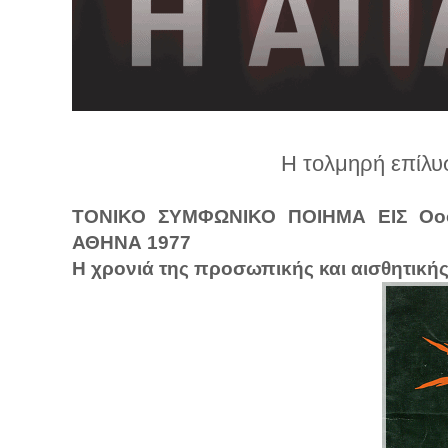
λ
λ
α
γ
ή
Η τολμηρή επίλ
ΤΟΝΙΚΟ ΣΥΜΦΩΝΙΚΟ ΠΟΙΗΜΑ ΕΙΣ Οο
ΑΘΗΝΑ 1977
Η χρονιά της προσωπικής και αισθητική