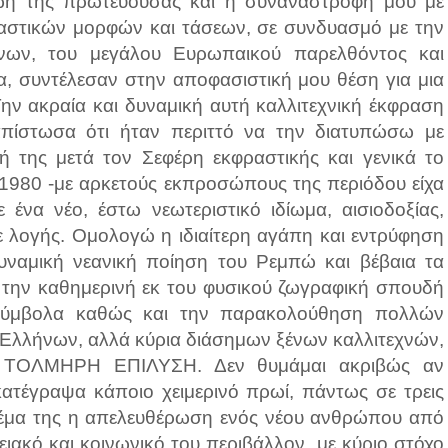
ζωή της πρωτεύουσας και η συναναστροφή μου με
ραστικών μορφών και τάσεων, σε συνδυασμό με την
ένων, του μεγάλου Ευρωπαικού παρελθόντος και
α, συντέλεσαν στην αποφασιστική μου θέση για μια
Την ακραία και δυναμική αυτή καλλιτεχνική έκφραση
ιαπίστωσα ότι ήταν περιττό να την διατυπώσω με
 της μετά τον Σεφέρη εκφραστικής και γενικά το
υ 1980 -με αρκετούς εκπροσώπους της περιόδου είχα
ένα νέο, έστω νεωτεριστικό ιδίωμα, αισιοδοξίας,
 λογής. Ομολογώ η ιδιαίτερη αγάπη και εντρύφηση
υναμική νεανική ποίηση του Ρεμπώ και βέβαια τα
την καθημερινή εκ του φυσικού ζωγραφική σπουδή
 σύμβολα καθώς και την παρακολούθηση πολλών
Ελλήνων, αλλά κύρια διάσημων ξένων καλλιτεχνών,
Η ΤΟΛΜΗΡΗ ΕΠΙΛΥΣΗ. Δεν θυμάμαι ακριβώς αν
κατέγραψα κάποιο χειμερινό πρωί, πάντως σε τρεις
ιο θέμα της η απελευθέρωση ενός νέου ανθρώπου από
ιακό και κοινωνικό του περιβάλλον, με κύριο στόχο