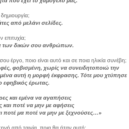
ητα που έχει το χαμόγελό μας.
 δημιουργία;
άτες από μελάνι σελίδες.
ν επιτυχία;
α των δικών σου ανθρώπων.
 έργο, ποιο είναι αυτό και σε ποια ηλικία συνέβη;
οφές, φοβισμένη, χωρίς να συνειδητοποιώ την
 μένα αυτή η μορφή έκφρασης. Τότε μου χτύπησε
ο εφηβικός έρωτας.
ες και εμένα να αγαπήσεις
 και ποτέ να μην με αφήσεις
ι ποτέ μα ποτέ να μην με ξεχνούσες…»
κηνή από ταινία, ποια θα ήταν αυτή;