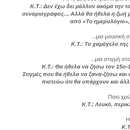
Κ.Τ.:
Δεν έχω δει μάλλον ακόμα την τα
σεναριογράφος… Αλλά θα ήθελα η ζωή μο
από «Το ημερολόγιο», 
...μια μουσική 
Κ.Τ.: Το χαμόγελο της
...μια στιγμή στ
Κ.Τ.: Θα ήθελα να ζήσω τον 15ο-
Στιγμές που θα ήθελα να ξανα-ζήσω και 
πιστεύω ότι θα υπάρχουν και άλλ
Ποιο χρώμ
Κ.Τ.: Λευκό, περικ
Η
Κ.Τ