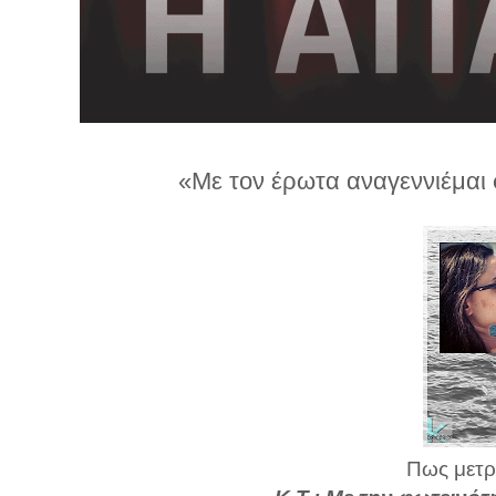
λ
λ
α
γ
ή
«Με τον έρωτα αναγεννιέμαι 
Πως μετρά