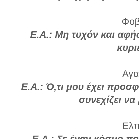
Φοβ
Ε.Α.: Μη τυχόν και αφ
κυρι
Αγα
Ε.Α.: Ό,τι μου έχει προσφ
συνεχίζει να
Ελπί
Ε.Α.: Σε έναν κόσμο πο