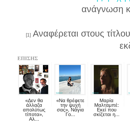
ανάγνωση κ
Αναφέρεται στους τίτλου
[1]
εκ
ΕΠΙΣΗΣ
«Δεν θα
«Να θρέφετε
Μαρία
άλλαζα
την ψυχή
Μαλταμπέ:
απολύτως
σας», Νάγια
Εκεί που
τίποτα»,
Γο...
σκίζεται η...
Αλ...