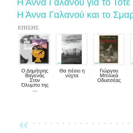
Η Άννα Γαλανού για το Τότε
Η Άννα Γαλανού και το Σμα
ΕΠΙΣΗΣ
Ο Δημήτρης
Θα πέσει η
Γιώργου
Βαγενάς
νύχτα
Μπιλικά
Στον
Οδυσσέας
Όλυμπο της
...