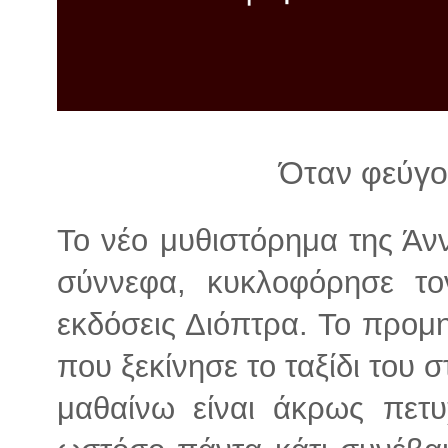
λ
λ
α
γ
ή
Όταν φεύγο
Το νέο μυθιστόρημα της Άν
σύννεφα, κυκλοφόρησε το
εκδόσεις Διόπτρα. Το προμ
που ξεκίνησε το ταξίδι του 
μαθαίνω είναι άκρως πετυ