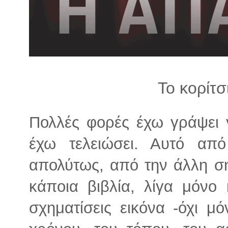
λ
λ
α
γ
ή
Το κορίτ
Πολλές φορές έχω γράψει γ
έχω τελειώσει. Αυτό από
απολύτως, από την άλλη ση
κάποια βιβλία, λίγα μόνο 
σχηματίσεις εικόνα -όχι μό