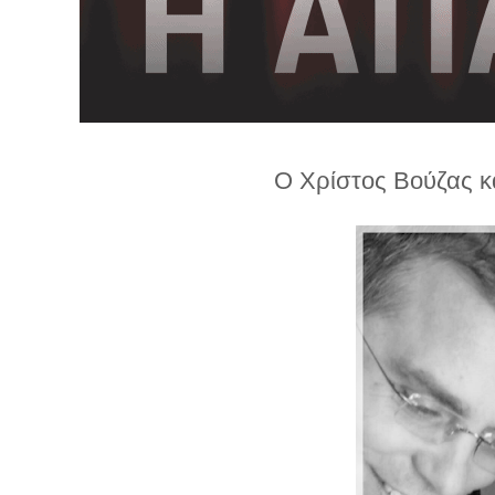
λ
λ
α
γ
ή
Ο Χρίστος Βούζας κα