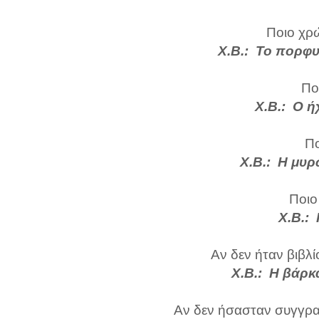
Ποιο χρώ
Χ.Β.: Το πορφυ
Πο
Χ.Β.: Ο ή
Πο
Χ.Β.: Η μυρ
Ποιο
Χ.Β.:
Αν δεν ήταν βιβλί
Χ.Β.: Η βάρκ
Αν δεν ήσασταν συγγραφ