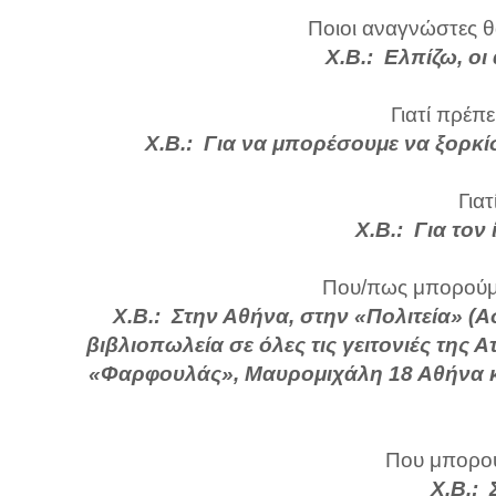
Ποιοι αναγνώστες θ
Χ.Β.: Ελπίζω, οι
Γιατί πρέπε
Χ.Β.: Για να μπορέσουμε να ξορκί
Γιατ
Χ.Β.: Για τον
Που/πως μπορούμε
Χ.Β.: Στην Αθήνα, στην «Πολιτεία» (
βιβλιοπωλεία σε όλες τις γειτονιές της Α
«Φαρφουλάς», Μαυρομιχάλη 18 Αθήνα 
Που μπορού
Χ.Β.: