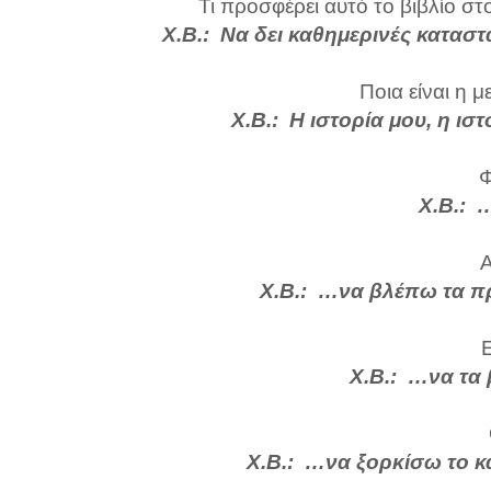
Τι προσφέρει αυτό το βιβλίο στ
Χ.Β.: Να δει καθημερινές καταστ
Ποια είναι η 
Χ.Β.: Η ιστορία μου, η ισ
Φ
Χ.Β.: 
Α
Χ.Β.: …να βλέπω τα π
Ε
Χ.Β.: …να τα 
Χ.Β.: …να ξορκίσω το κ