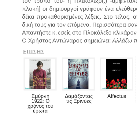
τον τρόπο του- ή Πλεκόλεξο(;) -αμφιντα
πλοκή] οι δημιουργοί γράφουν ένα ελεύθερ
δέκα προκαθορισμένες λέξεις. Στο τέλος, α
δική τους για τον επόμενο. Περισσότερα σαν
Απαντήστε κι εσείς στο Πλοκόλεξο κλικάρον
Ο Χρήστος Αντώναρος σημειώνει:
Αλλάζω τη
ΕΠΙΣΗΣ
Σμύρνη
Δαμάζοντας
Affectus
1922: Ο
τις Ερινύες
χρόνος του
έρωτα