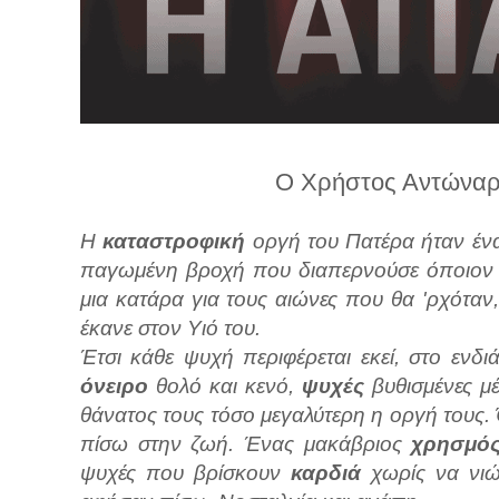
λ
λ
α
γ
ή
Ο Χρήστος Αντώναρο
Η
καταστροφική
οργή του Πατέρα ήταν έν
παγωμένη βροχή που διαπερνούσε όποιον 
μια κατάρα για τους αιώνες που θα 'ρχότα
έκανε στον Υιό του.
Έτσι κάθε ψυχή περιφέρεται εκεί, στο ενδι
όνειρο
θολό και κενό,
ψυχές
βυθισμένες μ
θάνατος τους τόσο μεγαλύτερη η οργή τους.
πίσω στην ζωή. Ένας μακάβριος
χρησμό
ψυχές που βρίσκουν
καρδιά
χωρίς να νιώ