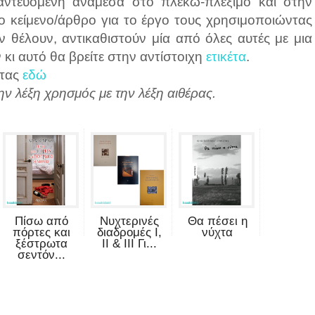
λαντευόμενη ανάμεσα στο πλέκω-πλέξιμο και στην
ο κείμενο/άρθρο για το έργο τους χρησιμοποιώντας
ν θέλουν, αντικαθιστούν μία από όλες αυτές με μια
 κι αυτό θα βρείτε στην αντίστοιχη
ετικέτα
.
τας
εδώ
ν λέξη χρησμός με την λέξη αιθέρας.
Πίσω από
Νυχτερινές
Θα πέσει η
πόρτες και
διαδρομές Ι,
νύχτα
ξέστρωτα
ΙΙ & ΙΙΙ Γι...
σεντόν...