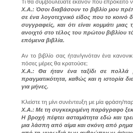
Τι θα συμβουλεύατε εκείνον που επρόκειτο ν
Χ.Α.: Όσοι διαβάσουν το βιβλίο μου πρέ
σε ένα λογοτεχνικό είδος που το κοινό 
συγγραφείς, και ότι είναι κομμάτι μιας
ανοιχτό στο τέλος του πρώτου βιβλίου τό
επόμενα βιβλία.
Αν το βιβλίο σας ήταν/γινόταν ένα κανονι
πόσες μέρες θα κρατούσε;
Χ.Α.: Θα ήταν ένα ταξίδι σε πολλά
πραγματικότητα, καθώς και η ιστορία δι
για μήνες.
Κλείστε τη μίνι συνέντευξη με μία φράση/πα
Χ.Α.: Με τη συγκεκριμένη παράγραφο ξεκ
Η βροχή πέφτει ασταμάτητα εδώ και τρει
μια λάσπη από αίμα και σκόνη από ρημα
από τη μυρωδιά των ανθρώπινων άψυχω