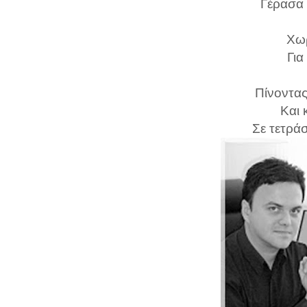
Γέρασα 
Χωρ
Για
Πίνοντας
Και 
Σε τετρά