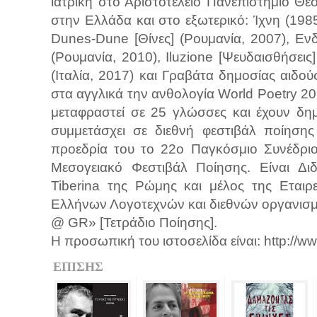
ιατρική στο Αριστοτέλειο Πανεπιστήμιο Θε
στην Ελλάδα και στο εξωτερικό: Ίχνη (19
Dunes-Dune [Θίνες] (Ρουμανία, 2007), Εν
(Ρουμανία, 2010), Iluzione [Ψευδαισθήσεις
(Ιταλία, 2017) και Γραβάτα δημοσίας αιδο
στα αγγλικά την ανθολογία World Poetry 20
μεταφραστεί σε 25 γλώσσες και έχουν δημ
συμμετάσχει σε διεθνή φεστιβάλ ποίηση
προεδρία του το 22ο Παγκόσμιο Συνέδριο
Μεσογειακό Φεστιβάλ Ποίησης. Είναι Δι
Tiberina της Ρώμης και μέλος της Εταιρ
Ελλήνων Λογοτεχνών και διεθνών οργανισμών
@ GR» [Τετράδιο Ποίησης].
Η προσωπική του ιστοσελίδα είναι: http://ww
ΕΠΙΣΗΣ