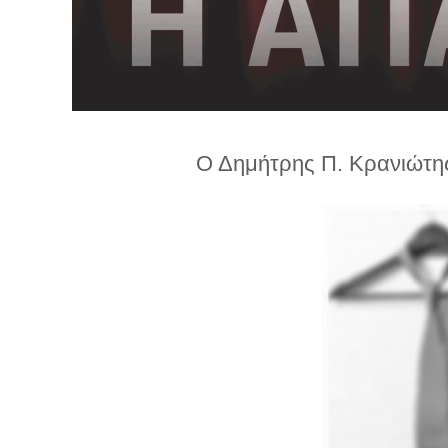
λ
λ
α
γ
ή
Ο Δημήτρης Π. Κρανιώτης