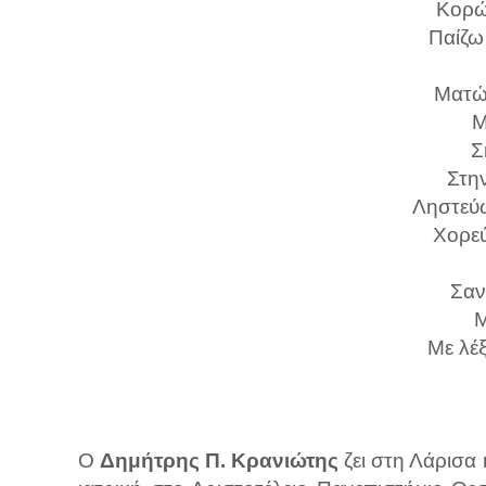
Κορώ
Παίζω
Ματώ
Μ
Σ
Στη
Ληστεύ
Χορεύ
Σαν
Μ
Με λέ
Ο
Δημήτρης Π. Κρανιώτης
ζει στη Λάρισα 