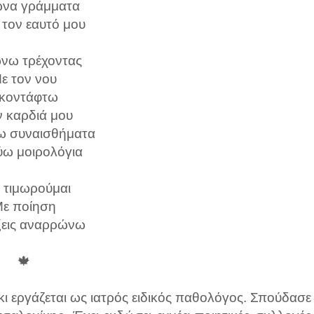
να γράμματα
 τον εαυτό μου
νω τρέχοντας
ε τον νου
κοντάφτω
ν καρδιά μου
ω συναισθήματα
ω μοιρολόγια
 τιμωρούμαι
ε ποίηση
ξεις αναρρώνω
🍁
κι εργάζεται ως ιατρός ειδικός παθολόγος. Σπούδασε