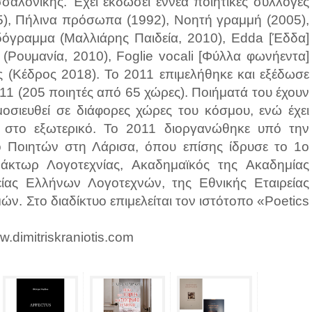
σσαλονίκης. Έχει εκδώσει εννέα ποιητικές συλλογές
85), Πήλινα πρόσωπα (1992), Νοητή γραμμή (2005),
δόγραμμα (Μαλλιάρης Παιδεία, 2010), Edda [Έδδα]
] (Ρουμανία, 2010), Foglie vocali [Φύλλα φωνήεντα]
ύς (Κέδρος 2018). Το 2011 επιμελήθηκε και εξέδωσε
11 (205 ποιητές από 65 χώρες). Ποιήματά του έχουν
οσιευθεί σε διάφορες χώρες του κόσμου, ενώ έχει
ς στο εξωτερικό. Το 2011 διοργανώθηκε υπό την
 Ποιητών στη Λάρισα, όπου επίσης ίδρυσε το 1ο
δάκτωρ Λογοτεχνίας, Ακαδημαϊκός της Ακαδημίας
είας Ελλήνων Λογοτεχνών, της Εθνικής Εταιρείας
. Στο διαδίκτυο επιμελείται τον ιστότοπο «Poetics
w.dimitriskraniotis.com