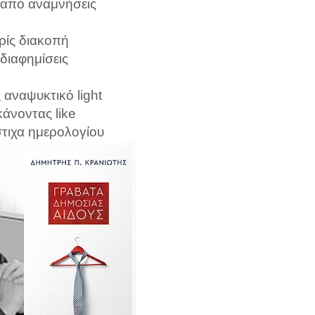
από αναμνήσεις
ίς διακοπή
 διαφημίσεις
 αναψυκτικό light
κάνοντας like
στιχα ημερολογίου