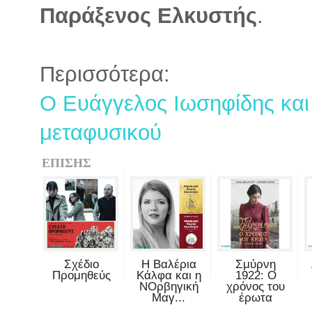
Παράξενος Ελκυστής
.
Περισσότερα:
Ο Ευάγγελος Ιωσηφίδης και
μεταφυσικού
ΕΠΙΣΗΣ
Σχέδιο
Η Βαλέρια
Σμύρνη
Προμηθεύς
Κάλφα και η
1922: Ο
ΝΟρβηγική
χρόνος του
Μαγ...
έρωτα