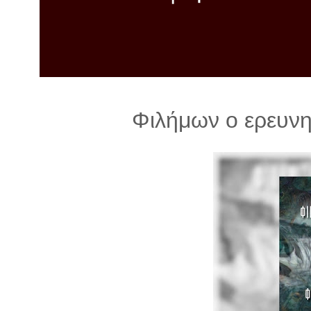
λ
λ
α
γ
ή
Φιλήμων ο ερευνη