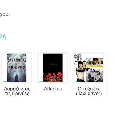
χου:
ολή
Δαμάζοντας
Affectus
Ο ταξιτζής
τις Ερινύες
(Taxi driver)