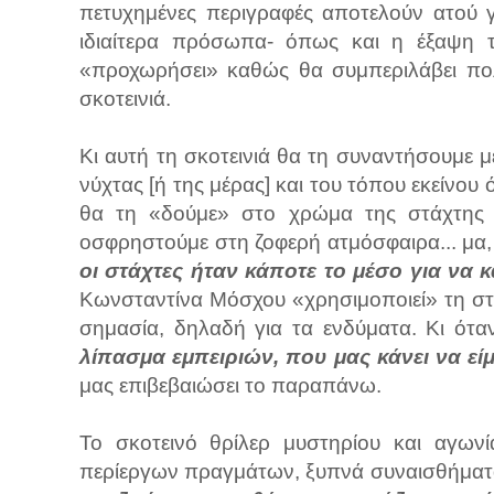
πετυχημένες περιγραφές αποτελούν ατού γ
ιδιαίτερα πρόσωπα- όπως και η έξαψη τ
«προχωρήσει» καθώς θα συμπεριλάβει πολ
σκοτεινιά.
Κι αυτή τη σκοτεινιά θα τη συναντήσουμε 
νύχτας [ή της μέρας] και του τόπου εκείνο
θα τη «δούμε» στο χρώμα της στάχτης 
οσφρηστούμε στη ζοφερή ατμόσφαιρα... μα,
οι στάχτες ήταν κάποτε το μέσο για να 
Κωνσταντίνα Μόσχου «χρησιμοποιεί» τη στά
σημασία, δηλαδή για τα ενδύματα. Κι ότα
λίπασμα εμπειριών, που μας κάνει να εί
μας επιβεβαιώσει το παραπάνω.
Το σκοτεινό θρίλερ μυστηρίου και αγωνί
περίεργων πραγμάτων, ξυπνά συναισθήματα 