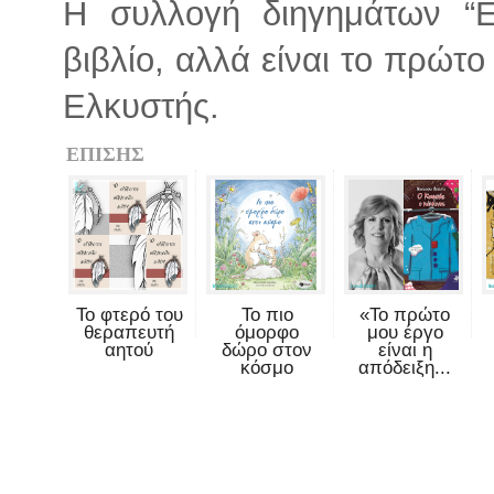
Η συλλογή διηγημάτων “Εν
βιβλίο, αλλά είναι το πρώτο
Ελκυστής.
ΕΠΙΣΗΣ
Το φτερό του
Το πιο
«Το πρώτο
θεραπευτή
όμορφο
μου έργο
αητού
δώρο στον
είναι η
κόσμο
απόδειξη...