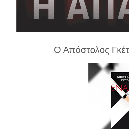
λ
λ
α
γ
ή
Ο Απόστολος Γκέτ