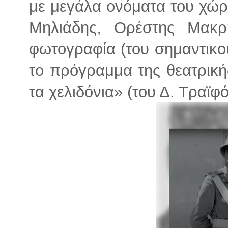
με μεγάλα ονόματα του χώρ
Μηλιάδης, Ορέστης Μακρ
φωτογραφία (του σημαντικού 
το πρόγραμμα της θεατρικ
τα χελιδόνια» (του Δ. Τραϊφ