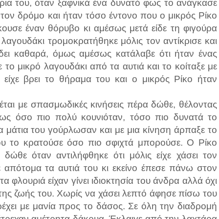
ρια του, όταν ξαφνικά ένα δυνατό φως το ανάγκασε
τον δρόμο και ήταν τόσο έντονο που ο μικρός Ρίκο
κουσε έναν θόρυβο κι αμέσως μετά είδε τη φιγούρα
λαγουδάκι τρομοκρατήθηκε μόλις τον αντίκρισε και
δει καθαρά, όμως αμέσως κατάλαβε ότι ήταν ένας
το μικρό λαγουδάκι από τα αυτιά και το κοίταξε με
ίχε βρει το θήραμα του και ο μικρός Ρίκο ήταν
νιέται με σπασμωδικές κινήσεις πέρα δώθε, θέλοντας
μως όσο πιο πολύ κουνιόταν, τόσο πιο δυνατά το
α μάτια του γούρλωσαν και με μια κίνηση άρπαξε το
ου το κρατούσε όσο πιο σφιχτά μπορούσε. Ο Ρίκο
 δώθε όταν αντιλήφθηκε ότι μόλις είχε χάσει τον
 απότομα τα αυτιά του κι εκείνο έπεσε πάνω στον
α φλουριά είχαν γίνει ιδιοκτησία του άνδρα αλλά όχι
α της ζωής του. Χωρίς να χάσει λεπτό άφησε πίσω του
ρέχει με μανία προς το δάσος. Σε όλη την διαδρομή
υ έτρεχαν αμέτρητα δάκρυα. Έκλαιγε από την λαχτάρα