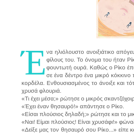
Έ
να ηλιόλουστο ανοιξιάτικο απόγε
φίλους του. Το όνομα του ήταν Ρίκ
φουντωτή ουρά. Καθώς ο Ρίκο έπαι
σε ένα δέντρο ένα μικρό κόκκινο 
κορδέλα. Ενθουσιασμένος το άνοιξε και τ
χρυσά φλουριά.
«Τι έχει μέσα;» ρώτησε ο μικρός σκαντζόχοι
«Έχει έναν θησαυρό!» απάντησε ο Ρίκο.
«Είσαι πλούσιος δηλαδή;» ρώτησε και το μικ
«Ναι! Είμαι πλούσιος! Είναι χρυσάφι!» φώνα
«Δείξε μας τον θησαυρό σου Ρίκο...» είπε κ