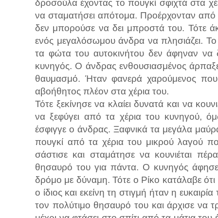
δροσούλα έχοντας το πουγκί σφιχτά στα χέ
να σταματήσει απότομα. Προέρχονταν από 
δεν μπορούσε να δει μπροστά του. Τότε ά
ενός μεγαλόσωμου άνδρα να πλησιάζει. Το 
τα φώτα του αυτοκινήτου δεν άφηναν να 
κυνηγός. Ο άνδρας ενθουσιασμένος άρπαξε 
θαυμασμό. Ήταν φανερά χαρούμενος που ε
αβοήθητος πλέον στα χέρια του.
Τότε ξεκίνησε να κλαίει δυνατά και να κου
να ξεφύγει από τα χέρια του κυνηγού, ό
έσφιγγε ο άνδρας. Ξαφνικά τα μεγάλα μαύρ
πουγκί από τα χέρια του μικρού λαγού π
σάστισε και σταμάτησε να κουνιέται πέρα
θησαυρό του για πάντα. Ο κυνηγός άφησε
δρόμο με δύναμη. Τότε ο Ρίκο κατάλαβε ότι τ
ο ίδιος και εκείνη τη στιγμή ήταν η ευκαιρί
τον πολύτιμο θησαυρό του και άρχισε να τ
μέχρι να φτάσει στο σπίτι από τα μάτια το