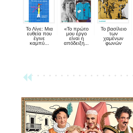
Το Λίνε: Μια
«Το πρώτο
Το βασίλειο
ευθεία που
μου έργο
των
έγινε
είναι η
χαμένων
καμπύ...
απόδειξη...
φωνών