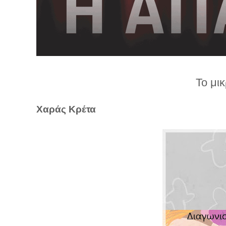
λ
λ
α
γ
ή
Το μι
Χαράς Κρέτα