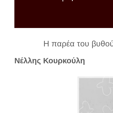
λ
λ
α
γ
ή
Η παρέα του βυθού
Νέλλης Κουρκούλη