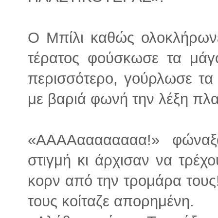
Ο Μπίλι καθώς ολοκλήρων
τέρατος φούσκωσε τα μάγο
περισσότερο, γούρλωσε τα 
με βαριά φωνή την λέξη πλα
«ΑΑΑΑαααααααα!» φώναξα
στιγμή κι άρχισαν να τρέ
κορν από την τρομάρα τους
τους κοίταζε απορημένη.