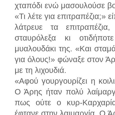
χταπόδι ενώ μασουλούσε β
«Τι λέτε για επιτραπέζια;» ε
λάτρευε τα επιτραπέζια
σταυρόλεξα κι οτιδήπο
μυαλουδάκι της. «Και σταμά
για όλους!» φώναξε στον Άρ
με τη λιχουδιά.
«Αφού γουργουρίζει η κοιλ
Ο Άρης ήταν πολύ λαίμαργο
πως ούτε ο κυρ-Καρχαρία
έφτανε στην λαιμαργία. Ο Άρ