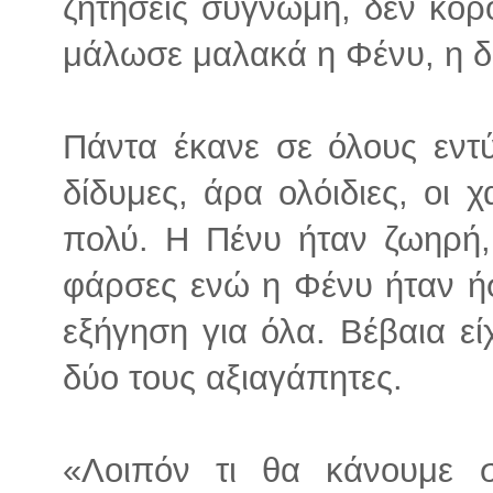
ζητήσεις συγνώμη, δεν κορ
μάλωσε μαλακά η Φένυ, η δ
Πάντα έκανε σε όλους εν
δίδυμες, άρα ολόιδιες, οι 
πολύ. Η Πένυ ήταν ζωηρή,
φάρσες ενώ η Φένυ ήταν ήσ
εξήγηση για όλα. Βέβαια είχ
δύο τους αξιαγάπητες.
«Λοιπόν τι θα κάνουμε 