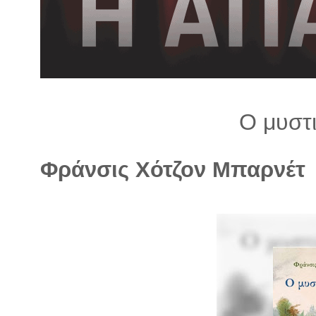
λ
λ
α
γ
ή
Ο μυστ
Φράνσις Χότζον Μπαρνέτ