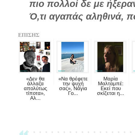
πιο πολλοί δε με ήξερα
Ό,τι αγαπάς αληθινά, π
ΕΠΙΣΗΣ
«Δεν θα
«Να θρέφετε
Μαρία
άλλαζα
την ψυχή
Μαλταμπέ:
απολύτως
σας», Νάγια
Εκεί που
τίποτα»,
Γο...
σκίζεται η...
Αλ...